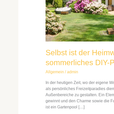
der
Heimwerker:
Ein
Holzpool
als
sommerliches
DIY-
Projekt
Selbst ist der Heimw
sommerliches DIY-P
Allgemein
/
admin
In der heutigen Zeit, wo der eigene 
als persönliches Freizeitparadies die
Außenbereiche zu gestalten. Ein Eleme
gewinnt und den Charme sowie die Fun
ist ein Gartenpool […]