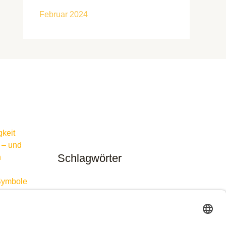
Februar 2024
gkeit
 – und
Schlagwörter
n
Symbole
ungen
zimmer