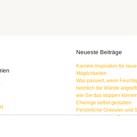
Neueste Beiträge
Karriere-Inspiration für neue
rien
Möglichkeiten
Was passiert, wenn Feuchti
n
heimlich die Wände angreift
wie Sie das stoppen könne
Eheringe selbst gestalten:
ng
Persönliche Gravuren und 
für unvergessliche Erinner
So gelingt die kuschelige
Erstausstattung fürs Kinder