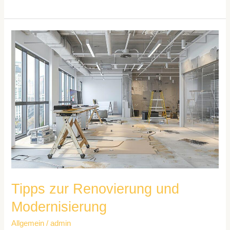
Tipps
zur
Renovierung
und
Modernisierung
Tipps zur Renovierung und
Modernisierung
Allgemein
/
admin