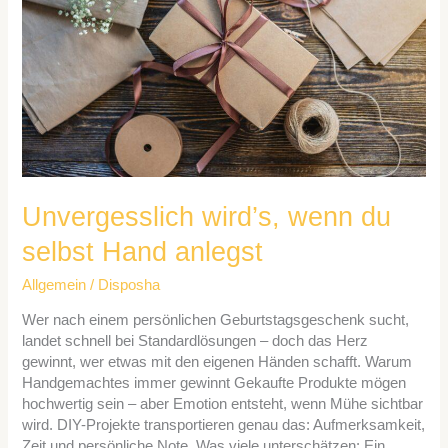
selbst
Hand
anlegst
Unvergesslich wird’s, wenn du
selbst Hand anlegst
Allgemein
/
Disposha
Wer nach einem persönlichen Geburtstagsgeschenk sucht,
landet schnell bei Standardlösungen – doch das Herz
gewinnt, wer etwas mit den eigenen Händen schafft. Warum
Handgemachtes immer gewinnt Gekaufte Produkte mögen
hochwertig sein – aber Emotion entsteht, wenn Mühe sichtbar
wird. DIY-Projekte transportieren genau das: Aufmerksamkeit,
Zeit und persönliche Note. Was viele unterschätzen: Ein