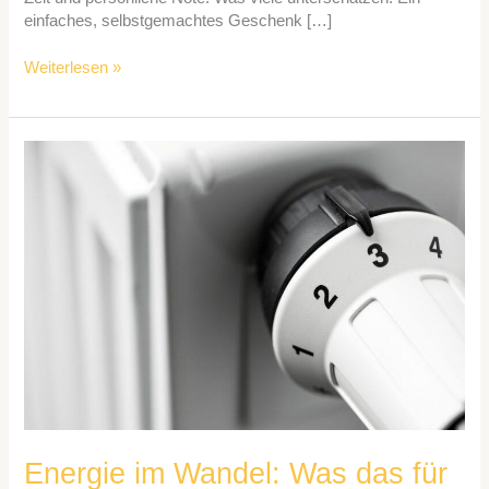
einfaches, selbstgemachtes Geschenk […]
Weiterlesen »
Energie
im
Wandel:
Was
das
für
Familien
bedeutet
Energie im Wandel: Was das für