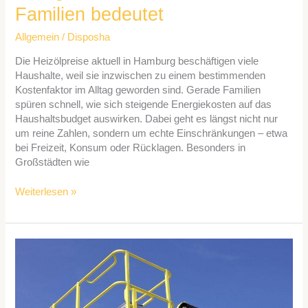
Familien bedeutet
Allgemein
/
Disposha
Die Heizölpreise aktuell in Hamburg beschäftigen viele
Haushalte, weil sie inzwischen zu einem bestimmenden
Kostenfaktor im Alltag geworden sind. Gerade Familien
spüren schnell, wie sich steigende Energiekosten auf das
Haushaltsbudget auswirken. Dabei geht es längst nicht nur
um reine Zahlen, sondern um echte Einschränkungen – etwa
bei Freizeit, Konsum oder Rücklagen. Besonders in
Großstädten wie
Weiterlesen »
Mehr
Sicherheit
und
Stabilität
für