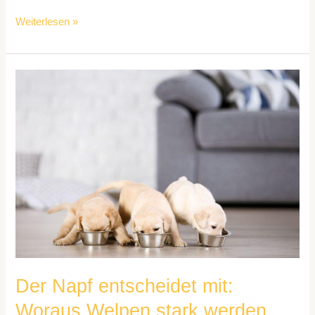
Weiterlesen »
Der
Napf
entscheidet
mit:
Woraus
Welpen
stark
werden
Der Napf entscheidet mit:
Woraus Welpen stark werden