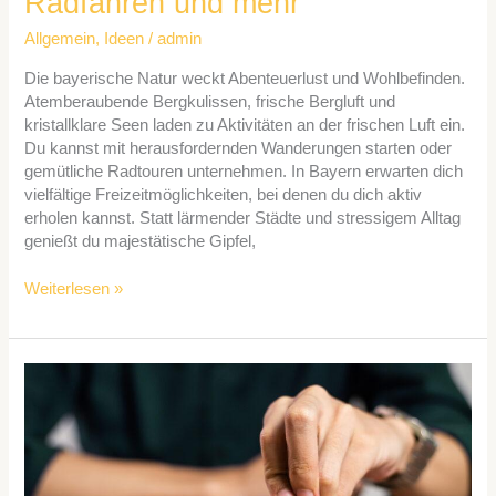
Radfahren und mehr
Allgemein
,
Ideen
/
admin
Die bayerische Natur weckt Abenteuerlust und Wohlbefinden.
Atemberaubende Bergkulissen, frische Bergluft und
kristallklare Seen laden zu Aktivitäten an der frischen Luft ein.
Du kannst mit herausfordernden Wanderungen starten oder
gemütliche Radtouren unternehmen. In Bayern erwarten dich
vielfältige Freizeitmöglichkeiten, bei denen du dich aktiv
erholen kannst. Statt lärmender Städte und stressigem Alltag
genießt du majestätische Gipfel,
Weiterlesen »
Schlafmythen
entlarvt:
Was
wirklich
hilft