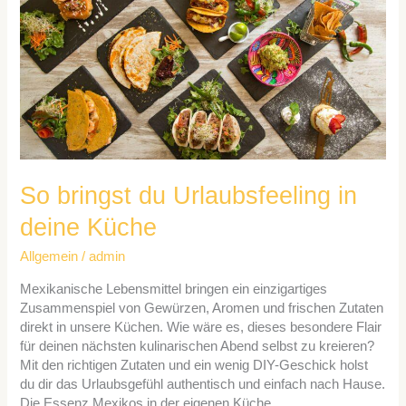
in
deine
Küche
So bringst du Urlaubsfeeling in
deine Küche
Allgemein
/
admin
Mexikanische Lebensmittel bringen ein einzigartiges
Zusammenspiel von Gewürzen, Aromen und frischen Zutaten
direkt in unsere Küchen. Wie wäre es, dieses besondere Flair
für deinen nächsten kulinarischen Abend selbst zu kreieren?
Mit den richtigen Zutaten und ein wenig DIY-Geschick holst
du dir das Urlaubsgefühl authentisch und einfach nach Hause.
Die Essenz Mexikos in der eigenen Küche