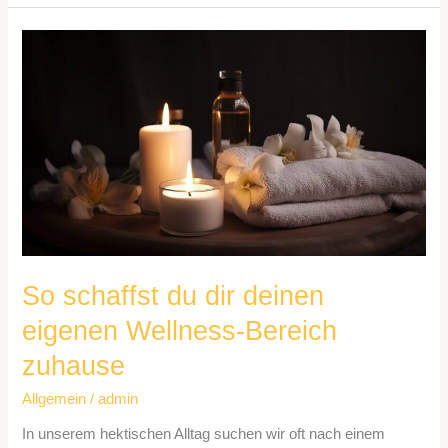
So
schaffst
du
dir
deinen
eigenen
Wellness-
Bereich
zuhause
So schaffst du dir deinen
eigenen Wellness-Bereich
zuhause
Allgemein
/
admin
In unserem hektischen Alltag suchen wir oft nach einem