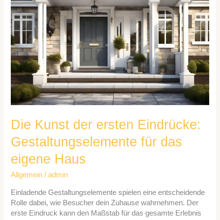
ersten
Eindrücke:
Gestaltungselemente
für
das
eigene
Haus
Die Kunst der ersten Eindrücke:
Gestaltungselemente für das
eigene Haus
Allgemein
/
admin
Einladende Gestaltungselemente spielen eine entscheidende
Rolle dabei, wie Besucher dein Zuhause wahrnehmen. Der
erste Eindruck kann den Maßstab für das gesamte Erlebnis