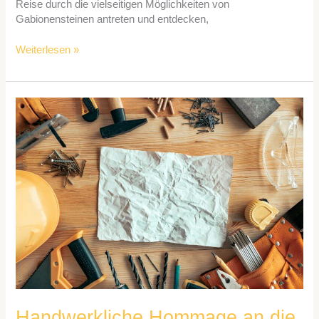
Reise durch die vielseitigen Möglichkeiten von
Gabionensteinen antreten und entdecken,
Weiterlesen »
Handwerkliche
Hommage
an
die
Mainmetropole:
DIY-
Kunstwerke
mit
Lokalkolorit
Handwerkliche Hommage an die