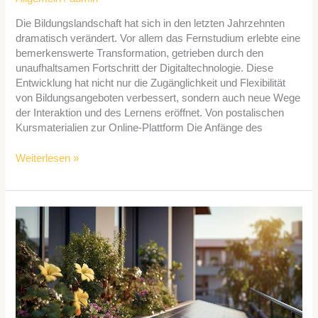
Die Bildungslandschaft hat sich in den letzten Jahrzehnten
dramatisch verändert. Vor allem das Fernstudium erlebte eine
bemerkenswerte Transformation, getrieben durch den
unaufhaltsamen Fortschritt der Digitaltechnologie. Diese
Entwicklung hat nicht nur die Zugänglichkeit und Flexibilität
von Bildungsangeboten verbessert, sondern auch neue Wege
der Interaktion und des Lernens eröffnet. Von postalischen
Kursmaterialien zur Online-Plattform Die Anfänge des
Weiterlesen »
Balkonkraftwerke:
DIY-
Inspirationen
für
nachhaltige
Energieerzeugung
zu
Hause