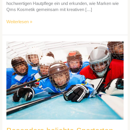
hochwertigen Hautpflege ein und erkunden, wie Marken wie
Qms Kosmetik gemeinsam mit kreativen […]
Weiterlesen »
Besonders
beliebte
Sportarten
bei
Kindern
und
Jugendlichen