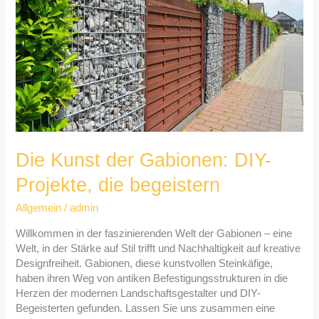
DIY-
Projekte,
die
begeistern
Die Kunst der Gabionen: DIY-
Projekte, die begeistern
Allgemein
/
admin
Willkommen in der faszinierenden Welt der Gabionen – eine
Welt, in der Stärke auf Stil trifft und Nachhaltigkeit auf kreative
Designfreiheit. Gabionen, diese kunstvollen Steinkäfige,
haben ihren Weg von antiken Befestigungsstrukturen in die
Herzen der modernen Landschaftsgestalter und DIY-
Begeisterten gefunden. Lassen Sie uns zusammen eine