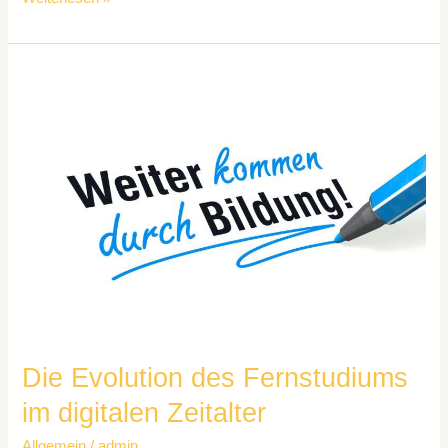
Die
Evolution
des
Fernstudiums
im
digitalen
Zeitalter
Die Evolution des Fernstudiums
im digitalen Zeitalter
Allgemein
/
admin