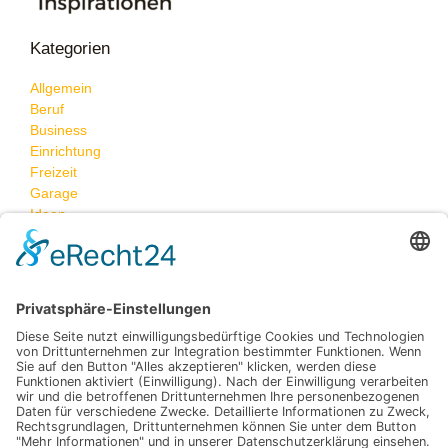
Kategorien
Allgemein
Beruf
Business
Einrichtung
Freizeit
Garage
Ideen
Neueste Beiträge
Karriere-Inspiration für neue Möglichkeiten
Was passiert, wenn Feuchtigkeit heimlich die Wände
angreift – und wie Sie das stoppen können
Eheringe selbst gestalten: Persönliche Gravuren und
Symbole für unvergessliche Erinnerungen
So gelingt die kuschelige Erstausstattung fürs
Kinderzimmer
Effizienz in der Serienfertigung: Optimierung der