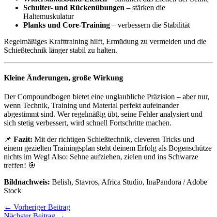
Schulter- und Rückenübungen
– stärken die
Haltemuskulatur
Planks und Core-Training
– verbessern die Stabilität
Regelmäßiges Krafttraining hilft, Ermüdung zu vermeiden und die
Schießtechnik länger stabil zu halten.
Kleine Änderungen, große Wirkung
Der Compoundbogen bietet eine unglaubliche Präzision – aber nur,
wenn Technik, Training und Material perfekt aufeinander
abgestimmt sind. Wer regelmäßig übt, seine Fehler analysiert und
sich stetig verbessert, wird schnell Fortschritte machen.
📌
Fazit:
Mit der richtigen Schießtechnik, cleveren Tricks und
einem gezielten Trainingsplan steht deinem Erfolg als Bogenschütze
nichts im Weg! Also: Sehne aufziehen, zielen und ins Schwarze
treffen! 🎯
Bildnachweis:
Belish, Stavros, Africa Studio, InaPandora / Adobe
Stock
←
Vorheriger Beitrag
Nächster Beitrag
→