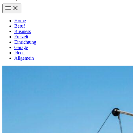
Home
Beruf
Business
Freizeit
Einrichtung
Garage
Ideen
Allgemein