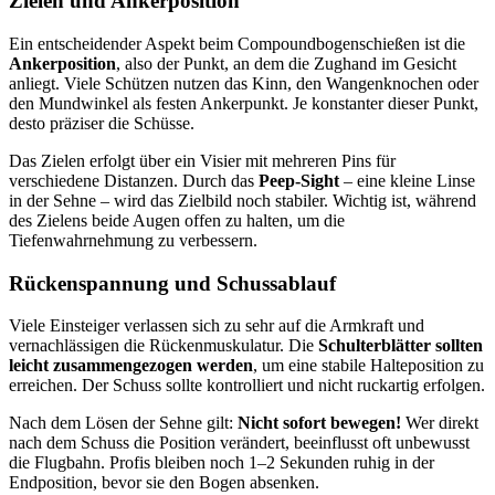
Zielen und Ankerposition
Ein entscheidender Aspekt beim Compoundbogenschießen ist die
Ankerposition
, also der Punkt, an dem die Zughand im Gesicht
anliegt. Viele Schützen nutzen das Kinn, den Wangenknochen oder
den Mundwinkel als festen Ankerpunkt. Je konstanter dieser Punkt,
desto präziser die Schüsse.
Das Zielen erfolgt über ein Visier mit mehreren Pins für
verschiedene Distanzen. Durch das
Peep-Sight
– eine kleine Linse
in der Sehne – wird das Zielbild noch stabiler. Wichtig ist, während
des Zielens beide Augen offen zu halten, um die
Tiefenwahrnehmung zu verbessern.
Rückenspannung und Schussablauf
Viele Einsteiger verlassen sich zu sehr auf die Armkraft und
vernachlässigen die Rückenmuskulatur. Die
Schulterblätter sollten
leicht zusammengezogen werden
, um eine stabile Halteposition zu
erreichen. Der Schuss sollte kontrolliert und nicht ruckartig erfolgen.
Nach dem Lösen der Sehne gilt:
Nicht sofort bewegen!
Wer direkt
nach dem Schuss die Position verändert, beeinflusst oft unbewusst
die Flugbahn. Profis bleiben noch 1–2 Sekunden ruhig in der
Endposition, bevor sie den Bogen absenken.