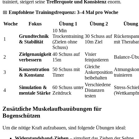
trainiert, steigert seine
Trefferquote und Konsistenz
enorm.
📅
Empfohlene Trainingsfrequenz:
3–4 Mal pro Woche
Woche
Fokus
Übung 1
Übung 2
Übung
10 Min
Grundtechnik
Trockentraining
30 Schuss auf
Rückenspan
1
& Stabilität
(Zielen ohne
10m Ziel
mit Theraba
Schuss)
Zielgenauigkeit
40 Schuss auf
Visier
2
Balance-Üb
verbessern
15m
feinjustieren
Gleiche
Konzentration
50 Schuss mit
Atmungskont
3
Ankerposition
& Konstanz
Timer
trainieren
beibehalten
Verschiedene
Simulation &
60 Schuss unter
Stress-Schie
4
Distanzen
mentale Stärke
Zeitdruck
(Wettkampf
testen
Zusätzliche Muskelaufbauübungen für
Bogenschützen
Um die nötige Kraft aufzubauen, sind folgende Übungen ideal:
Widerstandsband-Ziehen
– simuliert das Ziehen der Sehne