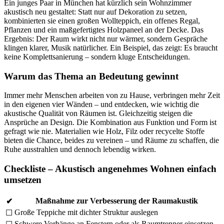
Ein junges Paar in München hat kürzlich sein Wohnzimmer
akustisch neu gestaltet: Statt nur auf Dekoration zu setzen,
kombinierten sie einen großen Wollteppich, ein offenes Regal,
Pflanzen und ein maßgefertigtes Holzpaneel an der Decke. Das
Ergebnis: Der Raum wirkt nicht nur wärmer, sondern Gespräche
klingen klarer, Musik natürlicher. Ein Beispiel, das zeigt: Es braucht
keine Komplettsanierung – sondern kluge Entscheidungen.
Warum das Thema an Bedeutung gewinnt
Immer mehr Menschen arbeiten von zu Hause, verbringen mehr Zeit
in den eigenen vier Wänden – und entdecken, wie wichtig die
akustische Qualität von Räumen ist. Gleichzeitig steigen die
Ansprüche an Design. Die Kombination aus Funktion und Form ist
gefragt wie nie. Materialien wie Holz, Filz oder recycelte Stoffe
bieten die Chance, beides zu vereinen – und Räume zu schaffen, die
Ruhe ausstrahlen und dennoch lebendig wirken.
Checkliste – Akustisch angenehmes Wohnen einfach
umsetzen
Maßnahme zur Verbesserung der Raumakustik
✔
Große Teppiche mit dichter Struktur auslegen
☐
Schwere Vorhänge an Fenstern oder als Raumtrenner einsetzen