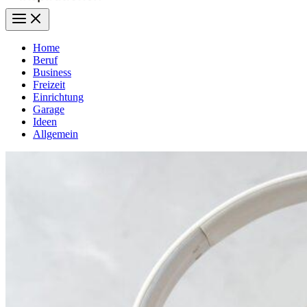
Home
Beruf
Business
Freizeit
Einrichtung
Garage
Ideen
Allgemein