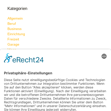
Kategorien
Allgemein
Beruf
Business
Einrichtung
Freizeit
Garage
Ideen
Neueste Beiträge
Karriere-Inspiration für neue Möglichkeiten
Was passiert, wenn Feuchtigkeit heimlich die Wände
angreift – und wie Sie das stoppen können
Eheringe selbst gestalten: Persönliche Gravuren und
Symbole für unvergessliche Erinnerungen
So gelingt die kuschelige Erstausstattung fürs
Kinderzimmer
Effizienz in der Serienfertigung: Optimierung der
Produktionsketten