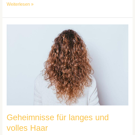
Weiterlesen »
Geheimnisse
für
langes
und
volles
Haar
Geheimnisse für langes und
volles Haar