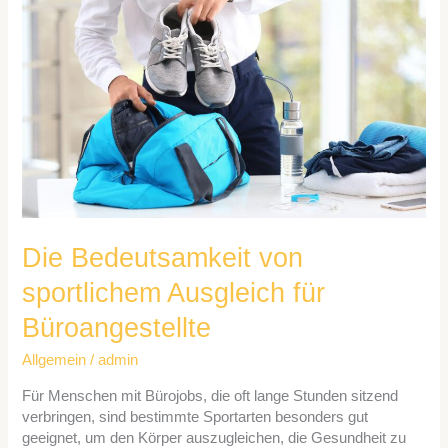
von
sportlichem
Ausgleich
für
Büroangestellte
Die Bedeutsamkeit von
sportlichem Ausgleich für
Büroangestellte
Allgemein
/
admin
Für Menschen mit Bürojobs, die oft lange Stunden sitzend
verbringen, sind bestimmte Sportarten besonders gut
geeignet, um den Körper auszugleichen, die Gesundheit zu