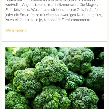
wertvollen Augenblicke optimal in Szene setzt. Die Magie von
Familienvideos: Warum es sich lohnt In einer Zeit, in der fast
jeder ein Smartphone mit einer hochwertigen Kamera besitzt,
ist es einfacher denn je, besondere Familienmomente
Weiterlesen »
Die
Vorteile
und
Anwendungen
von
Brokkolisamen