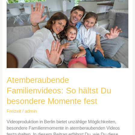
So
hältst
Du
besondere
Momente
fest
Atemberaubende
Familienvideos: So hältst Du
besondere Momente fest
Freizeit
/
admin
Videoproduktion in Berlin bietet unzählige Möglichkeiten,
besondere Familienmomente in atemberaubenden Videos
festzuhalten. In diesem Beitrag erfährst Du, wie Du diese