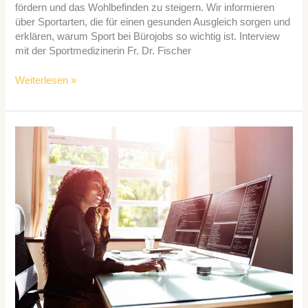
fördern und das Wohlbefinden zu steigern. Wir informieren
über Sportarten, die für einen gesunden Ausgleich sorgen und
erklären, warum Sport bei Bürojobs so wichtig ist. Interview
mit der Sportmedizinerin Fr. Dr. Fischer
Weiterlesen »
Produktivität
steigern:
Die
besten
DIY-
Projekte
für
Programmierer