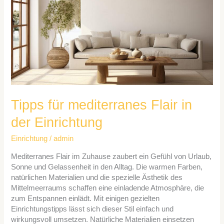
Flair
in
der
Einrichtung
Tipps für mediterranes Flair in
der Einrichtung
Einrichtung
/
admin
Mediterranes Flair im Zuhause zaubert ein Gefühl von Urlaub,
Sonne und Gelassenheit in den Alltag. Die warmen Farben,
natürlichen Materialien und die spezielle Ästhetik des
Mittelmeerraums schaffen eine einladende Atmosphäre, die
zum Entspannen einlädt. Mit einigen gezielten
Einrichtungstipps lässt sich dieser Stil einfach und
wirkungsvoll umsetzen. Natürliche Materialien einsetzen