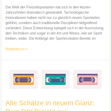
Die Welt der Freizeitsportarten hat sich in den letzten
Jahrzehnten dramatisch gewandelt. Technologische
Innovationen haben nicht nur zu gänzlich neuen Sportarten
geführt, sondern auch traditionelle Disziplinen tiefgreifend
verändert. Diese Entwicklung spiegelt sich in der Ausrüstung,
den Techniken und sogar in der Art und Weise, wie wir Sport
treiben, wider. Die Anfänge der Sportevolution Bereits im
Weiterlesen »
Alte
Schätze
in
neuem
Glanz:
Dein
DIY-
Alte Schätze in neuem Glanz:
Projekt
zur