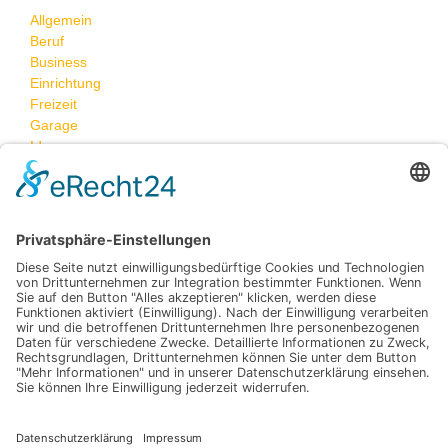
Allgemein
Beruf
Business
Einrichtung
Freizeit
Garage
Ideen
Neueste Beiträge
Eheringe selbst gestalten: Persönliche Gravuren und
Symbole für unvergessliche Erinnerungen
So gelingt die kuschelige Erstausstattung fürs
Kinderzimmer
Effizienz in der Serienfertigung: Optimierung der
Produktionsketten
Selbstgemacht oder Experten beauftragen? So findest du
die perfekte Balance für dein Business!
Zukunftsorientiertes Wohnen: Ideen, die sich auszahlen
Schlagwörter