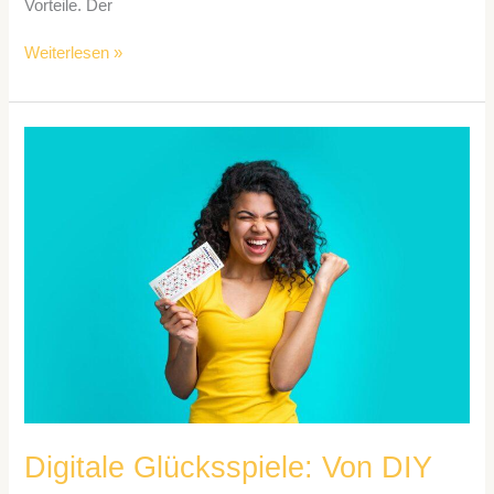
Vorteile. Der
Weiterlesen »
Digitale
Glücksspiele:
Von
DIY
zu
verantwortungsvollem
Zocken
Digitale Glücksspiele: Von DIY