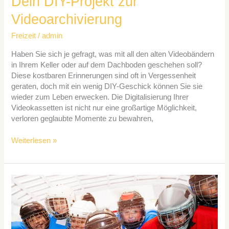
Dein DIY-Projekt zur
Videoarchivierung
Videoarchivierung
Freizeit
/
admin
Haben Sie sich je gefragt, was mit all den alten Videobändern
in Ihrem Keller oder auf dem Dachboden geschehen soll?
Diese kostbaren Erinnerungen sind oft in Vergessenheit
geraten, doch mit ein wenig DIY-Geschick können Sie sie
wieder zum Leben erwecken. Die Digitalisierung Ihrer
Videokassetten ist nicht nur eine großartige Möglichkeit,
verloren geglaubte Momente zu bewahren,
Weiterlesen »
Besonders
beliebte
Sportarten
bei
Kindern