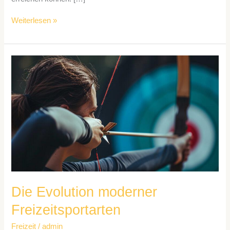
Weiterlesen »
Die
Evolution
moderner
Freizeitsportarten
Die Evolution moderner
Freizeitsportarten
Freizeit
/
admin